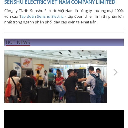
SENSHU ELECTRIC VIET NAM COMPANY LIMITED
Công ty TNHH Senshu Electric Việt Nam là công ty thương mại 100%
vốn của
Tập đoàn Senshu Electric
– tập đoàn chiếm lĩnh thị phần lớn
nhất trong ngành phân phối dây cáp điện tại Nhật Bản.
HOT NEWS
Previous
Next
OFC & ICT 2027-Optical Fiber Comm. and ICT
Exhibition Malaysia 2027