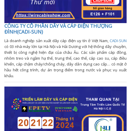
CÔNG TY CỔ PHẦN DÂY VÀ CÁP ĐIỆN THƯỢNG
ĐÌNH(CADI-SUN)
Là doanh nghiệp sản xuất dây cáp điện uy tín ở Việt Nam,
CADI-SUN
có 03 nhà máy lớn tại Hà Nội và Hải Dương với hệ thống dây chuyền,
thiết bị công nghệ hiện đại của châu Âu. Các sản phẩm cáp đồng,
nhôm treo và ngầm hạ thế, trung thế, cao thế, cáp cao su, cáp điều
khiển, cáp chậm cháy/chống cháy, dây dân dụng cao cấp… có mặt ở
hầu hết công trình, dự án trọng điểm trong nước và phục vụ xuất
khẩu.