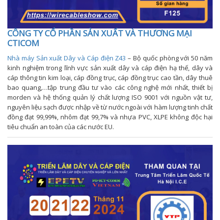
CÔNG TY CỔ PHẦN SẢN XUẤT VÀ THƯƠNG MẠI
CTICOM
Nhà máy Sản xuất Dây và Cáp điện Z43
– Bộ quốc phòng với 50 năm
kinh nghiệm trong lĩnh vực sản xuất dây và cáp điện hạ thế, dây và
cáp thông tin kim loại, cáp đồng trục, cáp đồng trục cao tần, dây thuê
bao quang,…tập trung đầu tư vào các công nghệ mới nhất, thiết bị
morden và hệ thống quản lý chất lượng ISO 9001 với nguồn vật tư,
nguyên liệu sạch được nhập về từ nước ngoài với hàm lượng tinh chất
đồng đạt 99,99%, nhôm đạt 99,7% và nhựa PVC, XLPE không độc hại
tiêu chuẩn an toàn của các nước EU.